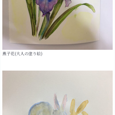
ど）
お
す
す
め
の
絵
の
燕子花(大人の塗り絵)
具
お
す
す
め
の
筆
ま