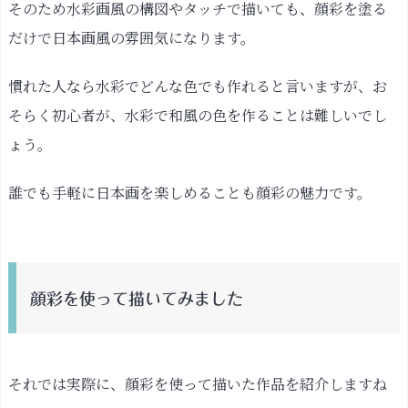
そのため水彩画風の構図やタッチで描いても、顔彩を塗る
の
だけで日本画風の雰囲気になります。
描
き
慣れた人なら水彩でどんな色でも作れると言いますが、お
方
そらく初心者が、水彩で和風の色を作ることは難しいでし
顔
ょう。
彩
を
誰でも手軽に日本画を楽しめることも顔彩の魅力です。
使
っ
て
気
が
顔彩を使って描いてみました
つ
い
た
それでは実際に、顔彩を使って描いた作品を紹介しますね
こ