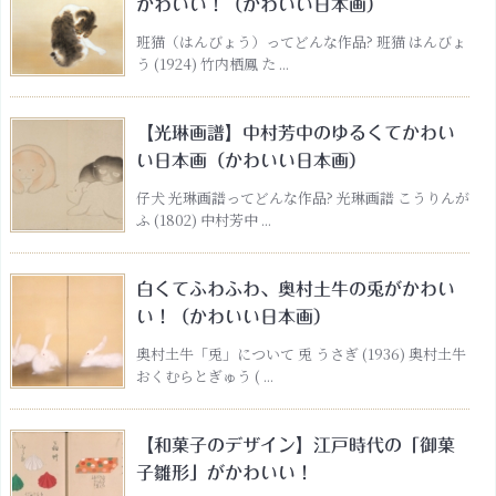
かわいい！（かわいい日本画）
班猫（はんびょう）ってどんな作品? 班猫 はんびょ
う (1924) 竹内栖鳳 た ...
【光琳画譜】中村芳中のゆるくてかわい
い日本画（かわいい日本画）
仔犬 光琳画譜ってどんな作品? 光琳画譜 こうりんが
ふ (1802) 中村芳中 ...
白くてふわふわ、奥村土牛の兎がかわい
い！（かわいい日本画）
奥村土牛「兎」について 兎 うさぎ (1936) 奥村土牛
おくむらとぎゅう ( ...
【和菓子のデザイン】江戸時代の「御菓
子雛形」がかわいい！