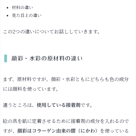
違
材料の違い
い
見た目上の違い
顔
彩・
この2つの違いについてお話ししていきます。
水
彩
の
顔彩・水彩の原材料の違い
見
た
目
まず、原材料ですが、顔彩・水彩ともにどちらも色の成分
上
には顔料を使っています。
の
違
違うところは、
です。
使用している接着剤
い
顔
絵の具を紙に定着させるために接着剤の成分を入れるので
彩
すが、
を使っている
顔彩はコラーゲン由来の膠（にかわ）
を