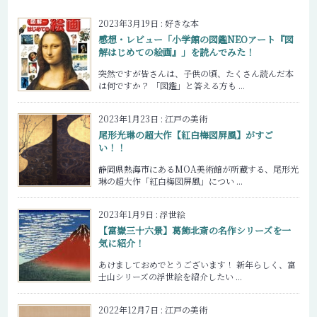
2023年3月19日
:
好きな本
感想・レビュー「小学館の図鑑NEOアート『図
解はじめての絵画』」を読んでみた！
突然ですが皆さんは、子供の頃、たくさん読んだ本
は何ですか？ 「図鑑」と答える方も ...
2023年1月23日
:
江戸の美術
尾形光琳の超大作【紅白梅図屏風】がすご
い！！
静岡県熱海市にあるMOA美術館が所蔵する、尾形光
琳の超大作「紅白梅図屏風」につい ...
2023年1月9日
:
浮世絵
【富嶽三十六景】葛飾北斎の名作シリーズを一
気に紹介！
あけましておめでとうございます！ 新年らしく、富
士山シリーズの浮世絵を紹介したい ...
2022年12月7日
:
江戸の美術