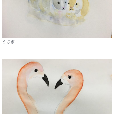
と
め：
手
軽
な
日
本
うさぎ
画
「顔
彩」
を
楽
し
も
う！