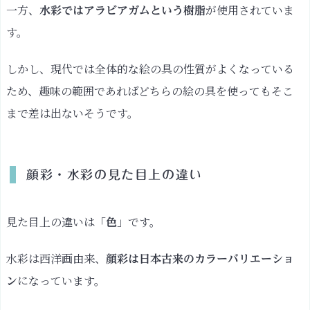
一方、
が使用されていま
水彩ではアラビアガムという樹脂
使
す。
っ
て
しかし、現代では全体的な絵の具の性質がよくなっている
描
い
ため、趣味の範囲であればどちらの絵の具を使ってもそこ
て
まで差は出ないそうです。
み
ま
し
顔彩・水彩の見た目上の違い
た
顔
彩
見た目上の違いは「
」です。
色
を
使
水彩は西洋画由来、
顔彩は日本古来のカラーバリエーショ
っ
になっています。
ン
た
絵