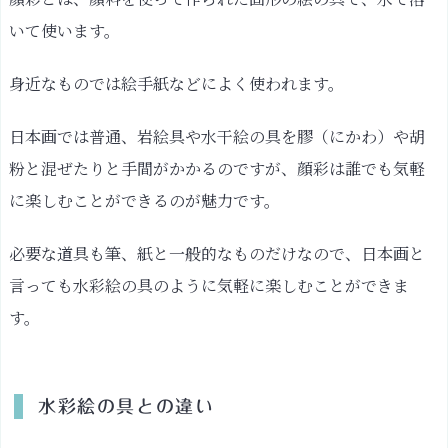
絵
いて使います。
の
具
身近なものでは絵手紙などによく使われます。
と
の
日本画では普通、岩絵具や水干絵の具を膠（にかわ）や胡
違
粉と混ぜたりと手間がかかるのですが、顔彩は誰でも気軽
い
に楽しむことができるのが魅力です。
顔
彩・
必要な道具も筆、紙と一般的なものだけなので、日本画と
水
言っても水彩絵の具のように気軽に楽しむことができま
彩
す。
の
原
材
料
水彩絵の具との違い
の