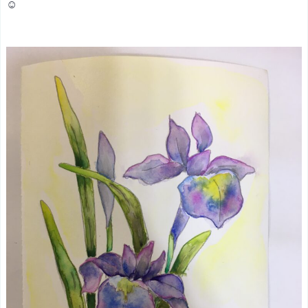
と
☺︎
初
心
者
に
お
す
す
め
の
道
具
（絵
の
具・
筆
な