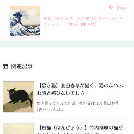
Prev
葛飾北斎の名作、あの波の絵はやっぱりす
ごかった！ 【神奈川沖浪裏】
関連記事
【黒き猫】菱田春草が描く、猫のふわふ
わ感と媚びない美しさ
黒き猫ってどんな作品? 黒き猫 (1910) 菱田春草
(1874〜1911) ...
【班猫（はんびょう）】竹内栖鳳の猫が