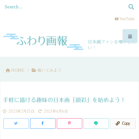
YouTube
日本画ファンを増やした
い！
メニュ
HOME
>
描いてみよう
サイド
前へ
手軽に描ける趣味の日本画「顔彩」を始めよう！
次へ
2021年2月15日
2021年6月6日
検索
Copy