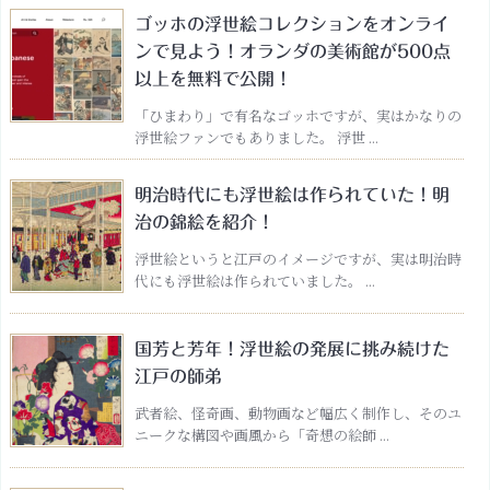
ゴッホの浮世絵コレクションをオンライ
ンで見よう！オランダの美術館が500点
以上を無料で公開！
「ひまわり」で有名なゴッホですが、実はかなりの
浮世絵ファンでもありました。 浮世 ...
明治時代にも浮世絵は作られていた！明
治の錦絵を紹介！
浮世絵というと江戸のイメージですが、実は明治時
代にも浮世絵は作られていました。 ...
国芳と芳年！浮世絵の発展に挑み続けた
江戸の師弟
武者絵、怪奇画、動物画など幅広く制作し、そのユ
ニークな構図や画風から「奇想の絵師 ...