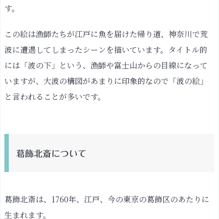
神
す。
奈
川
この絵は漁師たちが江戸に魚を届けた帰り道、神奈川で荒
沖
波に遭遇してしまったシーンを描いています。タイトル的
浪
には「波の下」という、漁師や富士山からの目線になって
裏
は
いますが、大波の構図があまりに印象的なので「波の絵」
西
と言われることが多いです。
洋
画
の
影
葛飾北斎について
響
も
受
け
葛飾北斎は、1760年、江戸、今の東京の葛飾区のあたりに
て
生まれます。
い