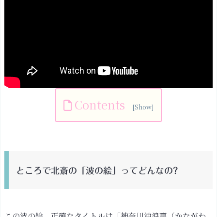
Contents
と
こ
ろ
で
ところで北斎の「波の絵」ってどんなの?
北
斎
の
「波
この波の絵、正確なタイトルは「
神奈川沖浪裏（かながわ