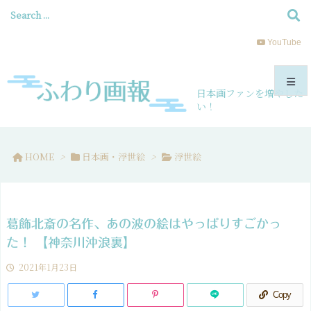
YouTube
日本画ファンを増やした
い！
メニュ
HOME
>
日本画・浮世絵
>
浮世絵
サイド
前へ
葛飾北斎の名作、あの波の絵はやっぱりすごかっ
次へ
た！ 【神奈川沖浪裏】
2021年1月23日
検索
Copy