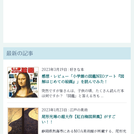
最新の記事
2023年3月19日
:
好きな本
感想・レビュー「小学館の図鑑NEOアート『図
解はじめての絵画』」を読んでみた！
突然ですが皆さんは、子供の頃、たくさん読んだ本
は何ですか？ 「図鑑」と答える方も ...
2023年1月23日
:
江戸の美術
尾形光琳の超大作【紅白梅図屏風】がすご
い！！
静岡県熱海市にあるMOA美術館が所蔵する、尾形光