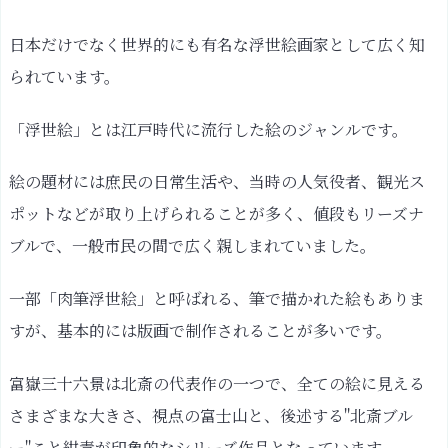
た?
日本だけでなく世界的にも有名な浮世絵画家として広く知
北
られています。
斎
の
「浮世絵」とは江戸時代に流行した絵のジャンルです。
死
後、
絵の題材には庶民の日常生活や、当時の人気役者、観光ス
急
ポットなどが取り上げられることが多く、値段もリーズナ
速
に
ブルで、一般市民の間で広く親しまれていました。
広
ま
一部「肉筆浮世絵」と呼ばれる、筆で描かれた絵もありま
っ
すが、基本的には版画で制作されることが多いです。
た
ジ
富嶽三十六景は北斎の代表作の一つで、全ての絵に見える
ャ
さまざまな大きさ、視点の富士山と、後述する"北斎ブル
ポ
ー"こと紺青が印象的なシリーズ作品となっています。