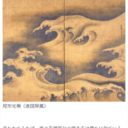
尾形光琳《波図屏風》