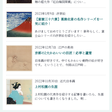
琳の超大作「紅白梅図屏風」につい ...
2023年1月9日
:
浮世絵
【富嶽三十六景】葛飾北斎の名作シリーズを一
気に紹介！
あけましておめでとうございます！ 新年らしく、富
士山シリーズの浮世絵を紹介したい ...
2022年12月7日
:
江戸の美術
京都の2大かわいいの巨匠！応挙と蘆雪
日本画が好きです。中でもかわいい動物の絵が好き
です。 ということで、今回は江戸時 ...
2022年11月30日
:
近代日本画
上村松園の生涯
上村松園の代表作を紹介する記事を書いたら、生涯
についても書きたくなりました。 明 ...