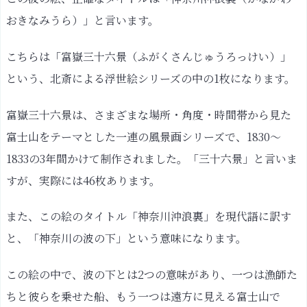
の
おきなみうら）
」と言います。
絵」
っ
こちらは「富嶽三十六景（ふがくさんじゅうろっけい）」
て
という、北斎による浮世絵シリーズの中の1枚になります。
ど
ん
富嶽三十六景は、さまざまな場所・角度・時間帯から見た
な
富士山をテーマとした一連の風景画シリーズで、1830〜
の?
1833の3年間かけて制作されました。「三十六景」と言いま
葛
すが、実際には46枚あります。
飾
北
斎
また、この絵のタイトル「神奈川沖浪裏」を現代語に訳す
に
と、「神奈川の波の下」という意味になります。
つ
い
この絵の中で、波の下とは2つの意味があり、一つは漁師た
て
ちと彼らを乗せた船、もう一つは遠方に見える富士山で