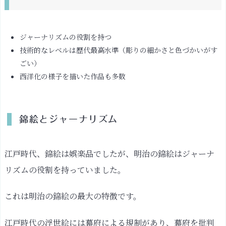
ム
明
ジャーナリズムの役割を持つ
治
技術的なレベルは歴代最高水準（彫りの細かさと色づかいがす
の
ごい）
浮
西洋化の様子を描いた作品も多数
世
絵
に
描
錦絵とジャーナリズム
か
れ
江戸時代、錦絵は娯楽品でしたが、明治の錦絵はジャーナ
た
リズムの役割を持っていました。
題
材
これは明治の錦絵の最大の特徴です。
錦
絵
江戸時代の浮世絵には幕府による規制があり、幕府を批判
新