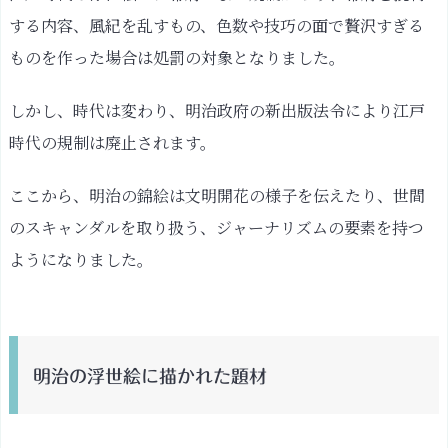
する内容、風紀を乱すもの、色数や技巧の面で贅沢すぎる
聞・
明
ものを作った場合は処罰の対象となりました。
治
の
しかし、時代は変わり、明治政府の新出版法令により江戸
ス
時代の規制は廃止されます。
キ
ャ
ここから、明治の錦絵は文明開花の様子を伝えたり、世間
ン
のスキャンダルを取り扱う、ジャーナリズムの要素を持つ
ダ
ようになりました。
ル
横
浜
絵
明治の浮世絵に描かれた題材
開
化
絵：