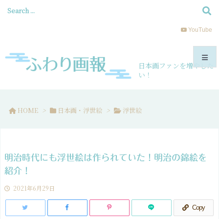
YouTube
日本画ファンを増やした
い！
メニュ
HOME
>
日本画・浮世絵
>
浮世絵
サイド
前へ
明治時代にも浮世絵は作られていた！明治の錦絵を
次へ
紹介！
2021年6月29日
検索
Copy