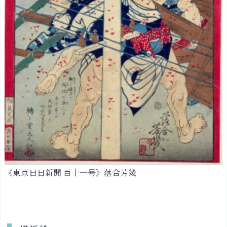
画
か
ら
学
ん
だ
光
と
影
の
表
現
戦
《東京日日新聞 百十一号》落合芳幾
争
絵