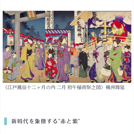
《江戸風俗十二ヶ月の内 二月 初午稲荷祭之図》楊洲周延
新時代を象徴する"赤と紫"