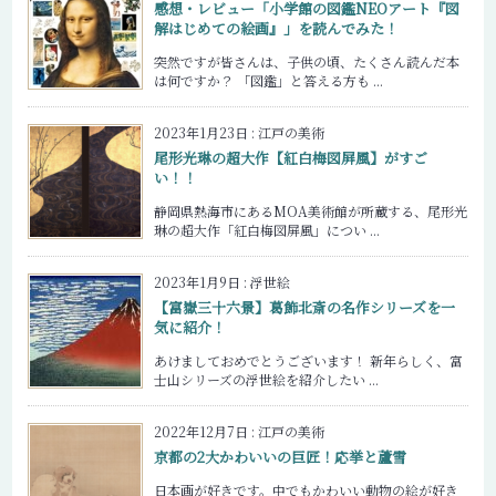
感想・レビュー「小学館の図鑑NEOアート『図
解はじめての絵画』」を読んでみた！
突然ですが皆さんは、子供の頃、たくさん読んだ本
は何ですか？ 「図鑑」と答える方も ...
2023年1月23日
:
江戸の美術
尾形光琳の超大作【紅白梅図屏風】がすご
い！！
静岡県熱海市にあるMOA美術館が所蔵する、尾形光
琳の超大作「紅白梅図屏風」につい ...
2023年1月9日
:
浮世絵
【富嶽三十六景】葛飾北斎の名作シリーズを一
気に紹介！
あけましておめでとうございます！ 新年らしく、富
士山シリーズの浮世絵を紹介したい ...
2022年12月7日
:
江戸の美術
京都の2大かわいいの巨匠！応挙と蘆雪
日本画が好きです。中でもかわいい動物の絵が好き