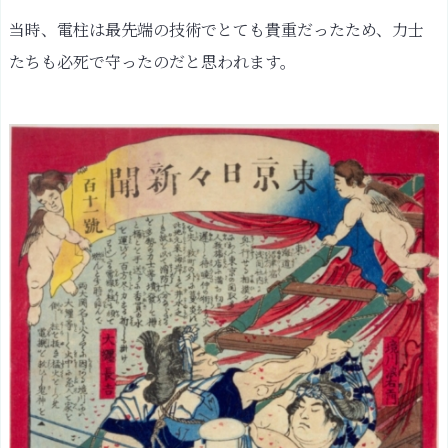
む
当時、電柱は最先端の技術でとても貴重だったため、力士
新
たちも必死で守ったのだと思われます。
時
代
を
象
徴
す
る"赤
と
紫"
光
線
画・
西
洋