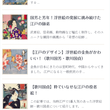
す☺ ...
国芳と芳年！浮世絵の発展に挑み続けた
江戸の師弟
武者絵、怪奇画、動物画など幅広く制作し、そのユ
ニークな構図や画風から「奇想の絵師 ...
【江戸のデザイン】浮世絵の金魚がかわ
いい！（歌川国芳・歌川国貞）
金魚が日本にきたのは室町時代、中国からやってき
ました。 江戸になると一般庶民の手 ...
【歌川国貞】粋でいなせな江戸の役者
絵！
この記事では、当時江戸で1番人気のあった浮世絵
師・歌川国貞について紹介します。 ...