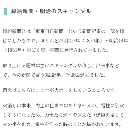
人々
錦絵新聞・明治のスキャンダル
の
暮
ら
錦絵新聞とは「東京日日新聞」という新聞記事の一部を錦
し
絵にしたもので、ほとんどが明治7年（1874年）〜明治14年
の
（1881年）のごく短い期間に発行されていました。
変
化
と
取り上げる題材は主にスキャンダルや珍しい出来事など
発
で、今の新聞で言う3面記事、社会面が主でした。
展
例えばこちらは、力士が火消しをしているところです。
江
戸
火消しは本来、力士の仕事ではありませんが、電柱に引火
を
懐
しそうになっため、力士たちが水を運んだり建物を壊して
か
火の手を止め、電柱を守った時のことが描かれています。
し