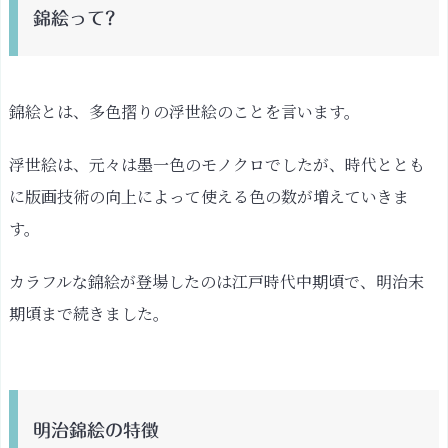
て?
錦絵って?
明
治
錦
錦絵とは、多色摺りの浮世絵のことを言います。
絵
の
浮世絵は、元々は墨一色のモノクロでしたが、時代ととも
特
徴
に版画技術の向上によって使える色の数が増えていきま
錦
す。
絵
と
カラフルな錦絵が登場したのは江戸時代中期頃で、明治末
ジ
期頃まで続きました。
ャ
ー
ナ
リ
明治錦絵の特徴
ズ