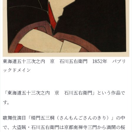
魅
力
③：
超
絶
技
東海道五十三次之内 京 石川五右衛門 1852年 パブリ
巧
ックドメイン
の
合
わ
「東海道五十三次之内 京 石川五右衛門」という作品で
せ
す。
技！
国
歌舞伎演目「楼門五三桐（さんもんごさんのきり）」の中
貞
で、大盗賊・石川五右衛門は京都南禅寺三門から満開の桜
を