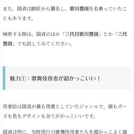
役
また、国貞は師匠から襲名し、
を名乗っていたこ
歌川豊国
者
ともあります。
が
超
検索する際は、国貞のほか「
」とか「
三代目歌川豊国
三代
か
っ
」でも試してみてください。
豊国
こ
い
い！
御
魅力①：歌舞伎役者が超かっこいい！
あ
つ
ら
役者絵は国貞が最も得意としていたジャンルで、顔もポー
へ
三
ズも色もデザインも全てがかっこいいです。
色
弁
国貞は特に、当時流行の歌舞伎役者たちを超かっこよく描