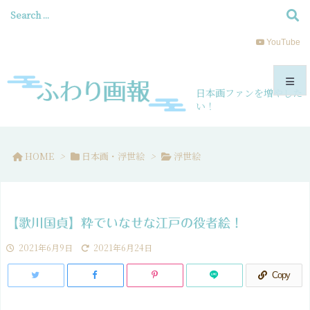
YouTube
日本画ファンを増やした
い！
メニュ
HOME
>
日本画・浮世絵
>
浮世絵
サイド
前へ
【歌川国貞】粋でいなせな江戸の役者絵！
次へ
2021年6月9日
2021年6月24日
検索
Copy