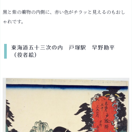
書
籍
黒と紫の着物の内側に、赤い色がチラッと見えるのもおし
W
ゃれです。
e
b
東海道五十三次の内 戸塚駅 早野勘平
（役者絵）