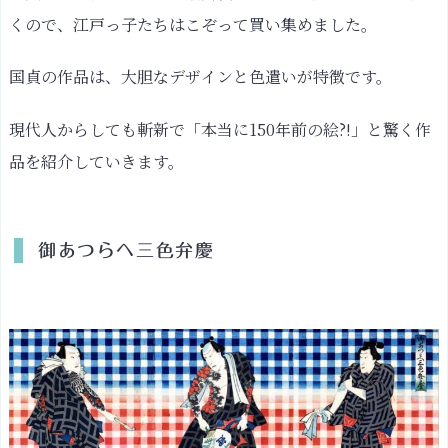
慶
くので、江戸っ子たちはこぞって買い集めました。
知
ら
国貞の作品は、大胆なデザインと色遣いが特徴です。
ざ
あ
現代人からしても斬新で「本当に150年前の絵?!」と驚く作
言
品を紹介していきます。
っ
て
聞
御あつらへ三色弁慶
か
せ
や
し
ょ
う
絶
景