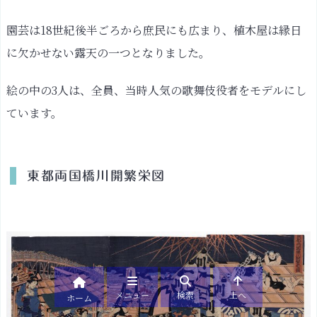
園芸は18世紀後半ごろから庶民にも広まり、植木屋は縁日
に欠かせない露天の一つとなりました。
絵の中の3人は、全員、当時人気の歌舞伎役者をモデルにし
ています。
東都両国橋川開繁栄図
メニュー
検索
上へ
ホーム