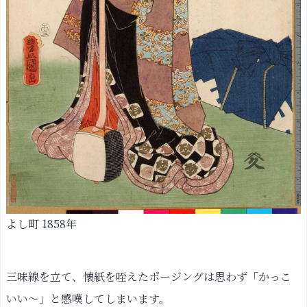
内
秋
東
都
両
国
橋
川
開
繁
栄
図
よし町 1858年
参
考
文
三味線を立て、懐紙を咥えたポージングは思わず「かっこ
献
いい〜」と感嘆してしまいます。