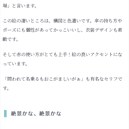
よ
場」と言います。
し
町
この絵の凄いところは、構図と色遣いです。傘の持ち方や
（ち
ポーズにも個性があってかっこいいし、衣装デザインも素
ょ
敵です。
う）
東
そして赤の使い方がとても上手！絵の良いアクセントにな
海
っています。
道
五
「問われて名乗るもおこがましいがぁ」も有名なセリフで
十
す。
三
次
の
内
絶景かな、絶景かな
戸
塚