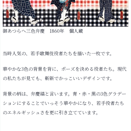
か
な、
絶
景
御あつらへ三色弁慶 1860年 個人蔵
か
な
当時人気の、若手歌舞伎役者たちを描いた一枚です。
見
立
華やかな3色の背景を背に、ポーズを決める役者たち。現代
十
の私たちが見ても、斬新でかっこいいデザインです。
人
豊
背景の柄は、弁慶縞と言います。青・赤・黒の3色グラデー
国
一
ションにすることでいっそう華やかになり、若手役者たち
世
のエネルギッシュさを更に引き立てています。
一
代