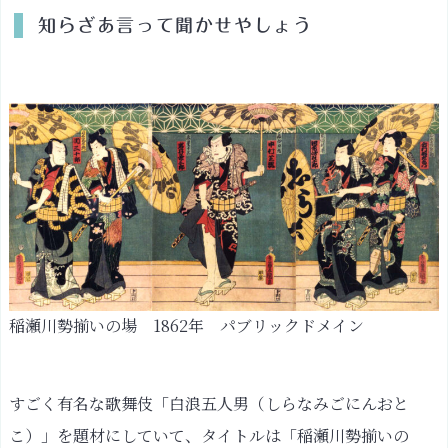
屋
知らざあ言って聞かせやしょう
久
ら
水
滸
伝
魅
力
②：
人
物
表
稲瀬川勢揃いの場 1862年 パブリックドメイン
現
が
美
すごく有名な歌舞伎「白浪五人男（しらなみごにんおと
し
こ）」を題材にしていて、タイトルは「稲瀬川勢揃いの
い！