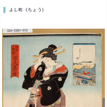
十
よし町（ちょう）
六
興
両
こ
く
大
花
火
四
季
花
く
ら
べ
の