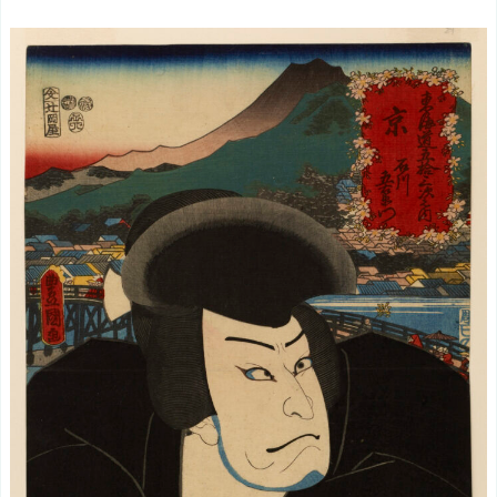
駅
早
野
勘
平
（役
者
絵）
もど
りか
ごや
ぐら
さん
けい
戻
駕
籠
櫓
三
真
意