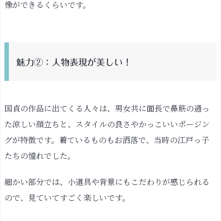
像ができるくらいです。
ー
マ
浅
草
寺
魅力②：人物表現が美しい！
桜
奉
納
国貞の作品に出てくる人々は、男女共に面長で鼻筋の通っ
花
た涼しい顔立ちと、スタイルの良さやかっこいいポージン
盛
ノ
グが特徴です。着ているものもお洒落で、当時の江戸っ子
図
たちの憧れでした。
江
細かい部分では、小道具や背景にもこだわりが感じられる
戸
自
ので、見ていてすごく楽しいです。
慢
三