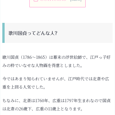
歌
川
国
貞
歌川国貞ってどんな人?
っ
て
ど
ん
歌川国貞（1786〜1865）は幕末の浮世絵師で、江戸っ子好
な
みの粋でいなせな人物画を得意としました。
人?
魅
今ではあまり知られていませんが、江戸時代では北斎や広
力
重を上回る人気でした。
①：
歌
ちなみに、北斎は1760年、広重は1797年生まれなので国貞
舞
は北斎の26歳下、広重の11歳上となります。
伎