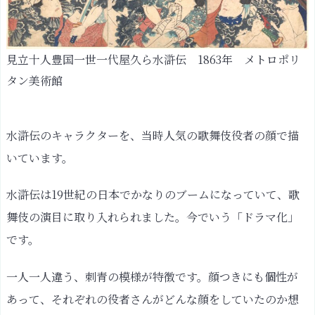
白
須
賀
見立十人豊国一世一代屋久ら水滸伝 1863年 メトロポリ
猫
塚
タン美術館
魅
力
水滸伝のキャラクターを、当時人気の歌舞伎役者の顔で描
④：
いています。
江
戸
水滸伝は19世紀の日本でかなりのブームになっていて、歌
庶
舞伎の演目に取り入れられました。今でいう「ドラマ化」
民
の
です。
生
活
一人一人違う、刺青の模様が特徴です。顔つきにも個性が
を
あって、それぞれの役者さんがどんな顔をしていたのか想
テ