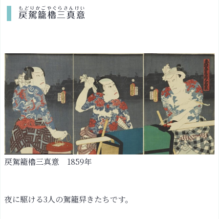
もどりかごやぐらさんけい
戻駕籠櫓三真意
戻駕籠櫓三真意
1859年
夜に駆ける3人の駕籠舁きたちです。