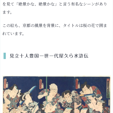
支
を見て「絶景かな、絶景かな」と言う有名なシーンがあり
え
ます。
た
浮
この絵も、京都の風景を背景に、タイトルは桜の花で囲ま
世
れています。
絵
職
人
東
見立十人豊国一世一代屋久ら水滸伝
海
道
五
十
三
次
之
内