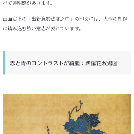
べて透明感があります。
図
穏
画面右上の「出新意於法度之中」の印文には、大作の制作
や
に踏み込む強い意志が表れています。
か
な
秋
の
赤と青のコントラストが綺麗：紫陽花双鶏図
風
景、
紅
葉
と
オ
オ
ル
リ：
紅