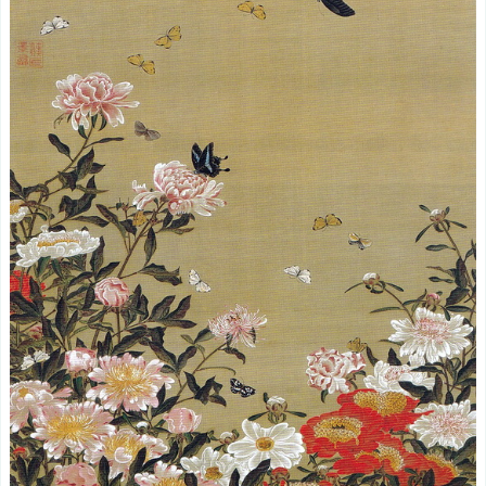
一
度
見
た
ら
忘
れ
な
い
イ
ン
パ
ク
ト：
群
鶏
図