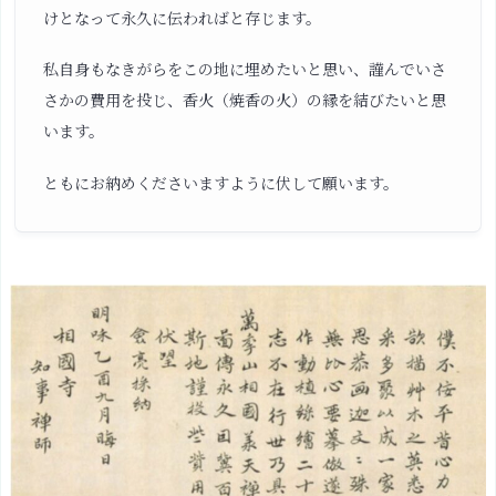
ス
けとなって永久に伝わればと存じます。
ト
が
私自身もなきがらをこの地に埋めたいと思い、謹んでいさ
綺
さかの費用を投じ、香火（焼香の火）の縁を結びたいと思
麗：
います。
紫
陽
ともにお納めくださいますように伏して願います。
花
双
鶏
図
首
の
動
き
が
独