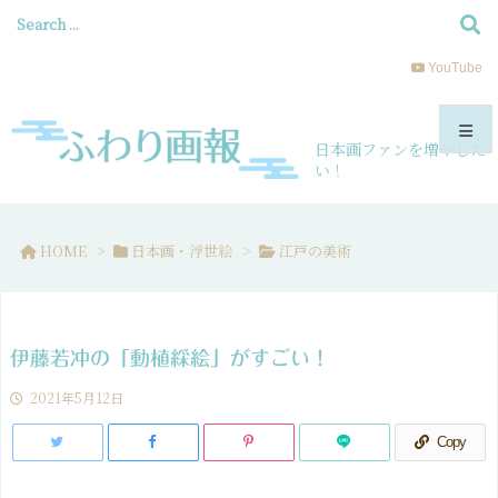
YouTube
日本画ファンを増やした
い！
メニュ
HOME
>
日本画・浮世絵
>
江戸の美術
サイド
前へ
伊藤若冲の「動植綵絵」がすごい！
次へ
2021年5月12日
検索
Copy