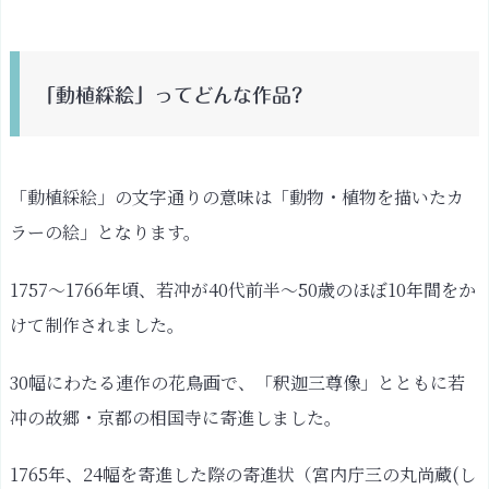
植
綵
絵」
「動植綵絵」ってどんな作品?
っ
て
ど
ん
「動植綵絵」の文字通りの意味は「動物・植物を描いたカ
な
ラーの絵」となります。
作
品?
1757〜1766年頃、若冲が40代前半〜50歳のほぼ10年間をか
春〜
けて制作されました。
初
夏
30幅にわたる連作の花鳥画で、「釈迦三尊像」とともに若
を
冲の故郷・京都の相国寺に寄進しました。
彩
る、
1765年、24幅を寄進した際の寄進状（宮内庁三の丸尚蔵(し
蝶