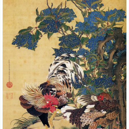
葉
小
禽
図
動
植
綵
絵