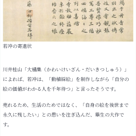
特！：
芙
蓉
双
鶏
図
若冲の寄進状
水
の
中
川井桂山「大橘集（かわいけいざん・だいきつしゅう）」
の
によれば、若冲は、「動植綵絵」を制作しながら「自分の
不
絵の価値がわかる人を千年待つ」と言ったそうです。
思
議
売れるため、生活のためではなく、「自身の絵を後世まで
な
永久に残したい」との思いを注ぎ込んだ、畢生の大作で
世
界：
す。
蓮