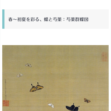
池
遊
魚
春〜初夏を彩る、蝶と芍薬：芍薬群蝶図
図
と
ろ
り
と
溶
け
る
雪！：
雪
中
錦
鶏
図