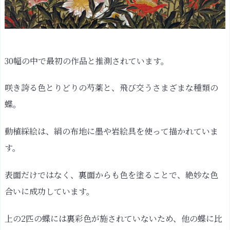
松、
桐、
鳳
凰、
30幅の中で最初の作品と推測されています。
め
で
咲き誇る色とりどりの芍薬と、飛び交うさまざまな種類の
た
蝶。
い
も
動植綵絵は、絹の布地に墨や岩絵具を使って描かれていま
の
す。
づ
く
表面だけではなく、裏面からも色を塗ることで、絶妙な色
し：
老
合いに成功しています。
松
白
上の2匹の蝶には裏彩色が施されていないため、他の蝶に比
鳳