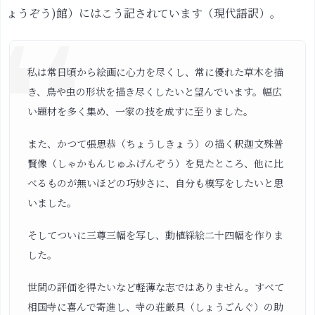
ょうぞう)館）にはこう記されています（現代語訳）。
と
芍
薬：
芍
私は常日頃から絵画に心力を尽くし、常に優れた草木を描
薬
き、鳥や虫の形状を描き尽くしたいと望んでいます。幅広
群
い題材を多く集め、一家の技を成すに至りました。
蝶
また、かつて張思恭（ちょうしきょう）の描く釈迦文殊普
図
賢像（しゃかもんじゅふげんぞう）を見たところ、他に比
赤
べるものが無いほどの巧妙さに、自分も模写をしたいと思
と
いました。
青
の
そしてついに三尊三幅を写し、動植綵絵二十四幅を作りま
コ
した。
ン
ト
世間の評価を得たいなど軽薄な志ではありません。すべて
ラ
相国寺に喜んで寄進し、寺の荘厳具（しょうごんぐ）の助