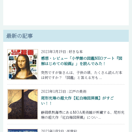
最新の記事
2023年3月19日
:
好きな本
感想・レビュー「小学館の図鑑NEOアート『図
解はじめての絵画』」を読んでみた！
突然ですが皆さんは、子供の頃、たくさん読んだ本
は何ですか？ 「図鑑」と答える方も ...
2023年1月23日
:
江戸の美術
尾形光琳の超大作【紅白梅図屏風】がすご
い！！
静岡県熱海市にあるMOA美術館が所蔵する、尾形光
琳の超大作「紅白梅図屏風」につい ...
2023年1月9日
:
浮世絵