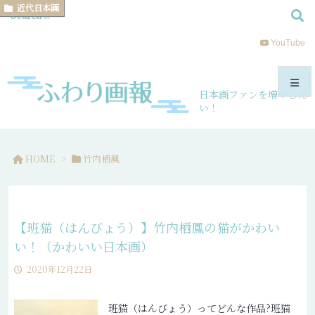
近代日本画
YouTube
日本画ファンを増やした
い！
メニュ
HOME
>
竹内栖鳳
サイド
前へ
【班猫（はんびょう）】竹内栖鳳の猫がかわい
次へ
い！（かわいい日本画）
2020年12月22日
検索
班猫（はんびょう）ってどんな作品?
班猫