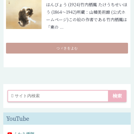
はんびょう (1924)
竹内栖鳳 たけうちせいほ
う (1864〜1942)
所蔵：山種美術館 (公式ホ
ームページ)
この絵の作者である竹内栖鳳は
「東の ...
つゞきをよむ
YouTube
ふわり画報