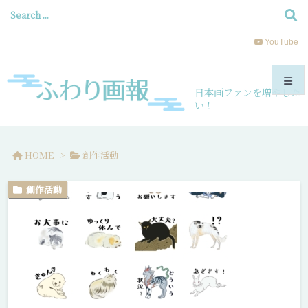
YouTube
日本画ファンを増やした
い！
メニュ
HOME
>
創作活動
サイド
創作活動
前へ
次へ
検索