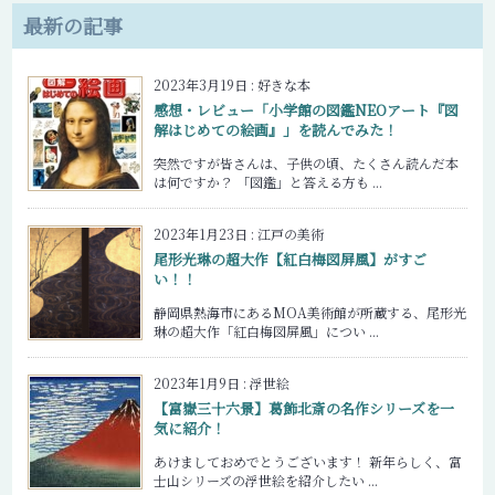
最新の記事
2023年3月19日
:
好きな本
感想・レビュー「小学館の図鑑NEOアート『図
解はじめての絵画』」を読んでみた！
突然ですが皆さんは、子供の頃、たくさん読んだ本
は何ですか？ 「図鑑」と答える方も ...
2023年1月23日
:
江戸の美術
尾形光琳の超大作【紅白梅図屏風】がすご
い！！
静岡県熱海市にあるMOA美術館が所蔵する、尾形光
琳の超大作「紅白梅図屏風」につい ...
2023年1月9日
:
浮世絵
【富嶽三十六景】葛飾北斎の名作シリーズを一
気に紹介！
あけましておめでとうございます！ 新年らしく、富
士山シリーズの浮世絵を紹介したい ...